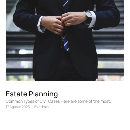
Estate Planning
Common Types of Civil Cases Here are some of the most
17 Agosto 2023
By 
admin
common types of civil cases: Personal injury …