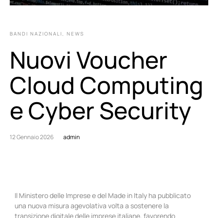
BANDI NAZIONALI
,
NEWS
Nuovi Voucher
Cloud Computing
e Cyber Security
12 Gennaio 2026
admin
Il Ministero delle Imprese e del Made in Italy ha pubblicato
una nuova misura agevolativa volta a sostenere la
transizione digitale delle imprese italiane, favorendo