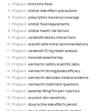
Pingback:
bronchitis fever
Pingback:
orlistat side effect precautions
Pingback:
prescription insurance coverage
Pingback:
orlistat food requirements
Pingback:
orlistat health risk factors
Pingback:
vardenafil dietary interactions
Pingback:
avanafil safe online recommendations
Pingback:
vardenafil 10 mg tablet analysis
Pingback:
minoxidil essential faq
Pingback:
ivermectin safety scientific data
Pingback:
ivermectin strongyloides efficacy
Pingback:
ivermectin demodex medical evidence
Pingback:
ivermectin treatment questions
Pingback:
saxenda 18mg/3ml pen-injectors
Pingback:
acyclovir skin sensitivity
Pingback:
doxycycline side effects period
Pingback:
doxycycline monohydrate alcohol